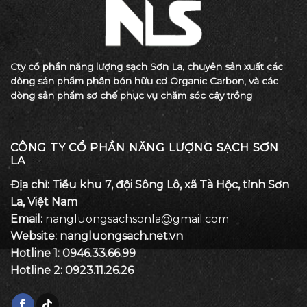
Cty cổ phần năng lượng sạch Sơn La, chuyên sản xuất các
dòng sản phẩm phân bón hữu cơ Organic Carbon, và các
dòng sản phẩm sơ chế phục vụ chăm sóc cây trồng
CÔNG TY CỔ PHẦN NĂNG LƯỢNG SẠCH SƠN
LA
Địa chỉ: Tiểu khu 7, đội Sông Lô, xã Tà Hộc, tỉnh Sơn
La, Việt Nam
Email:
nangluongsachsonla@gmail.com
Website: nangluongsach.net.vn
Hotline 1:
0946.33.66.99
Hotline 2:
0923.11.26.26