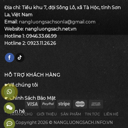
Địa chỉ: Tiểu khu 7, đội Sông Lô, xã Tà Hộc, tỉnh Sơn
La, Việt Nam
Email:
nangluongsachsonla@gmail.com
Website: nangluongsach.net.vn
Hotline 1:
0946.33.66.99
Hotline 2:
0923.11.26.26
HỖ TRỢ KHÁCH HÀNG
☛Về chúng tôi
☛ Chính Sách Bảo Mật
☛Liên hệ
TRANG CHỦ
GIỚI THIỆU
SẢN PHẨM
TIN TỨC
LIÊN HỆ
Copyright 2026 ©
NANGLUONGSACH.INFO.VN