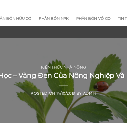
ÂN BÓN HỮU CƠ
PHÂN BÓN NPK
PHÂN BÓN VÔ CƠ
TIN 
KIẾN THỨC NHÀ NÔNG
Học – Vàng Đen Của Nông Nghiệp Và
POSTED ON
14/10/2019
BY
ADMIN