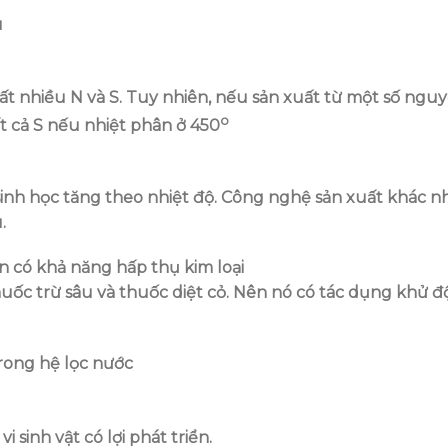
11
Th6
t nhiều N và S. Tuy nhiên, nếu sản xuất từ một số ngu
o
ất cả S nếu nhiệt phân ở 450
Tác Nhật Bản Tham
STV đưa tin: NLS Sơn La đồ
Máy Phân Bón Năng
hành phát triển mận hậu 
n sinh học tăng theo nhiệt độ. Công nghệ sản xuất khác 
 Sơn La
Phiêng Khoài
.
ng ty Cổ phần Phân Bón
Theo phản ánh của Đài Phát th
ạch Sơn La (NLS Sơn...
Truyền hình Sơn La (STV), tại xã..
n có khả năng hấp thụ kim loại
uốc trừ sâu và thuốc diệt cỏ. Nên nó có tác dụng khử đ
i sinh vật có lợi phát triển.