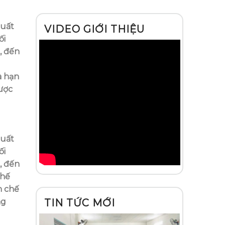
xuất
VIDEO GIỚI THIỆU
ối
, đến
à hạn
được
xuất
ối
, đến
chế
n chế
ng
TIN TỨC MỚI