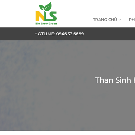
Skip
to
content
TRANG CHỦ
PH
HOTLINE: 0946.33.66.99
Than Sinh 