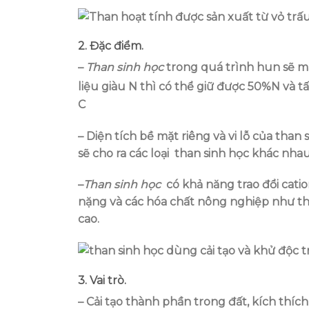
17
13
Th6
Th7
2. Đặc điểm.
–
Than sinh học
trong quá trình hun sẽ mấ
liệu giàu N thì có thể giữ được 50%N và t
C
NLS Sơn La Đồng Hành Cùng
Đoàn Đối 
”
Liên Minh HTX Ngày 11/07/2026
Quan Nhà 
– Diện tích bề mặt riêng và vi lỗ của tha
Lượng Sạch
Ngày 11/07/2026, Công ty Cổ phần
sẽ cho ra các loại than sinh học khác nhau
Vừa qua, Cô
Năng Lượng Sạch Sơn La (NLS Sơn La)
Năng Lượng S
đã...
i
–
Than sinh học
có khả năng trao đổi catio
nặng và các hóa chất nông nghiệp như th
cao.
3. Vai trò.
– Cải tạo thành phần trong đất, kích thích v