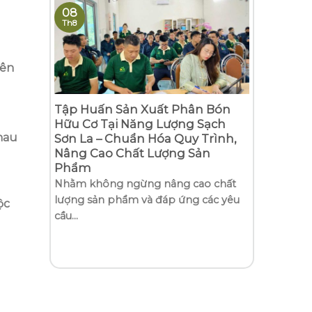
08
Th8
yên
ng
Tập Huấn Sản Xuất Phân Bón
hữu cơ
Hữu Cơ Tại Năng Lượng Sạch
nhau
Sơn La – Chuẩn Hóa Quy Trình,
Nâng Cao Chất Lượng Sản
anh –
Phẩm
.
Nhằm không ngừng nâng cao chất
lượng sản phẩm và đáp ứng các yêu
ộc
cầu...