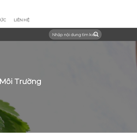
Giới Thiệu
Tin tức
Liên hệ
TỨC
LIÊN HỆ
Search
for:
 Môi Trường