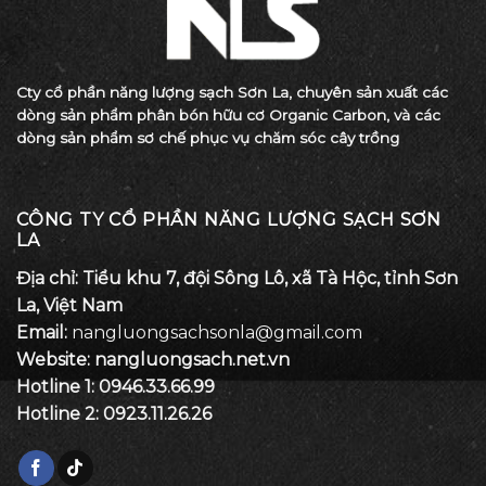
Cty cổ phần năng lượng sạch Sơn La, chuyên sản xuất các
dòng sản phẩm phân bón hữu cơ Organic Carbon, và các
dòng sản phẩm sơ chế phục vụ chăm sóc cây trồng
CÔNG TY CỔ PHẦN NĂNG LƯỢNG SẠCH SƠN
LA
Địa chỉ: Tiểu khu 7, đội Sông Lô, xã Tà Hộc, tỉnh Sơn
La, Việt Nam
Email:
nangluongsachsonla@gmail.com
Website: nangluongsach.net.vn
Hotline 1:
0946.33.66.99
Hotline 2:
0923.11.26.26