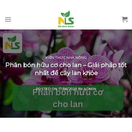
HOTLINE: 0946.33.66.99
Skip
to
content
KIẾN THỨC NHÀ NÔNG
Phân bón hữu cơ cho lan – Giải pháp tốt
nhất để cây lan khỏe
POSTED ON
17/06/2025
BY
ADMIN